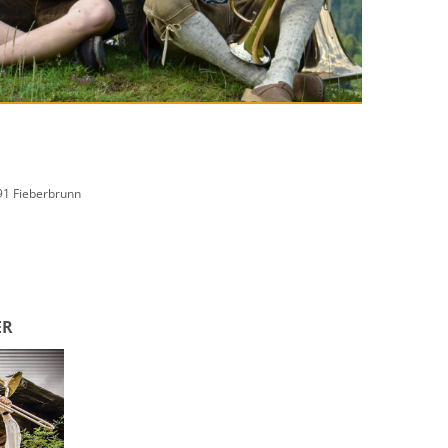
391 Fieberbrunn
ER