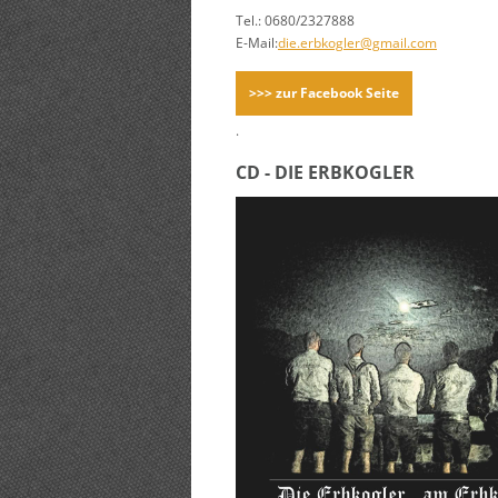
Tel.: 0680/2327888
E-Mail:
die.erbkogler@gmail.com
>>> zur Facebook Seite
.
CD - DIE ERBKOGLER