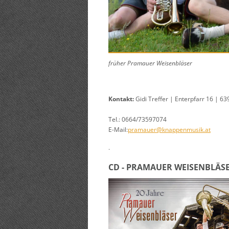
früher Pramauer Weisenbläser
Kontakt:
Gidi Treffer | Enterpfarr 16 | 6
Tel.: 0664/73597074
E-Mail:
pramauer@knappenmusik.at
.
CD - PRAMAUER WEISENBLÄS