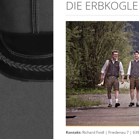
DIE ERBKOGLE
Kontakt:
Richard Foidl |
Friedenau 7 |
639