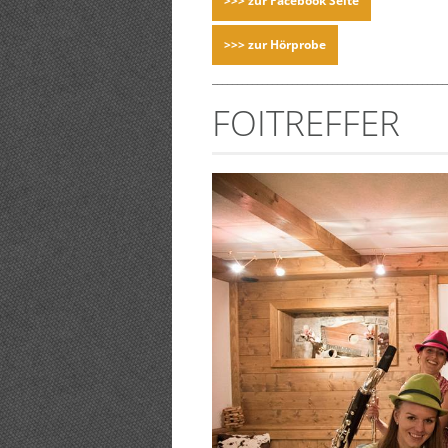
>>> zur Facebook Seite
>>> zur Hörprobe
_______________________________________________
FOITREFFER