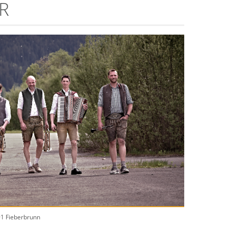
R
1 Fieberbrunn