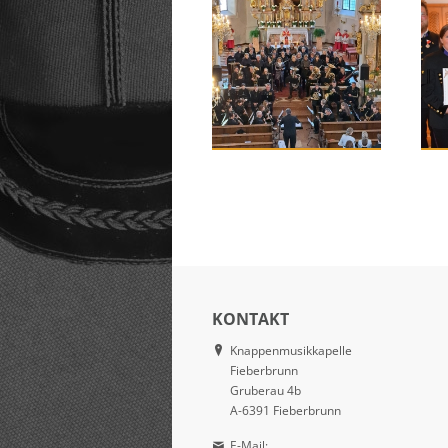
KONTAKT
Knappenmusikkapelle
Fieberbrunn
Gruberau 4b
A-6391 Fieberbrunn
E-Mail: